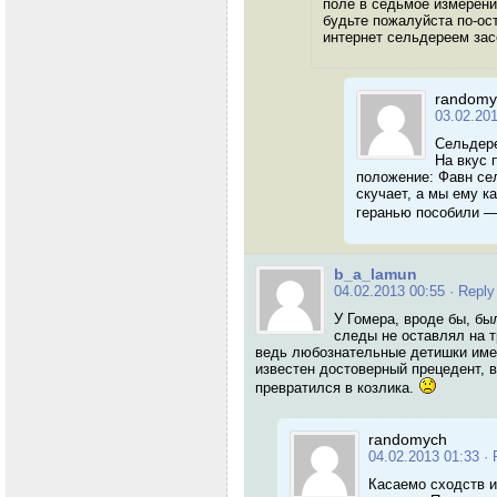
поле в седьмое измерение
будьте пожалуйста по-ос
интернет сельдереем зас
randomy
03.02.20
Сельдере
На вкус 
положение: Фавн сел
скучает, а мы ему к
геранью пособили —
b_a_lamun
04.02.2013 00:55
· Reply
У Гомера, вроде бы, бы
следы не оставлял на 
ведь любознательные детишки имею
известен достоверный прецедент, в
превратился в козлика.
randomych
04.02.2013 01:33
· 
Касаемо сходств и