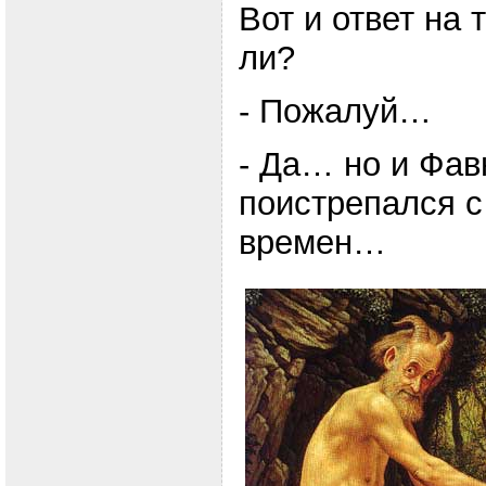
Вот и ответ на 
ли?
- Пожалуй…
- Да… но и Фав
поистрепался с
времен…