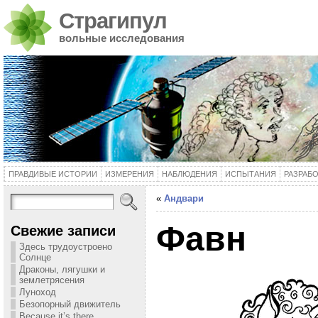
Страгипул
вольные исследования
ПРАВДИВЫЕ ИСТОРИИ
ИЗМЕРЕНИЯ
НАБЛЮДЕНИЯ
ИСПЫТАНИЯ
РАЗРАБ
«
Андвари
Фавн
Свежие записи
Здесь трудоустроено
Солнце
Драконы, лягушки и
землетрясения
Луноход
Безопорный движитель
Because it’s there