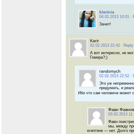
klarinia
04.02.2013 10:01
· 
Зачет!
Karir
02.02.2013 22:42
· Reply
А вот интересно, не мо
Гомера?;)
randomych
02.02.2013 22:52
· 
Это уж непременно,
придумать, и реал
Ибо что сам человече может 
Фавн Фавно
03.02.2013 11
Фавн поистре
мы, между про
египтяне — нет. Долго пр