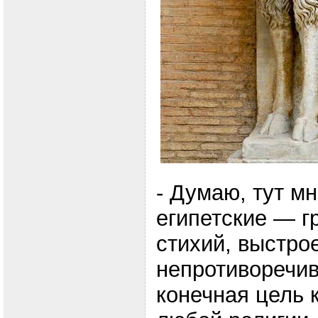
- Думаю, тут м
египетские — г
стихий, выстро
непротиворечив
конечная цель 