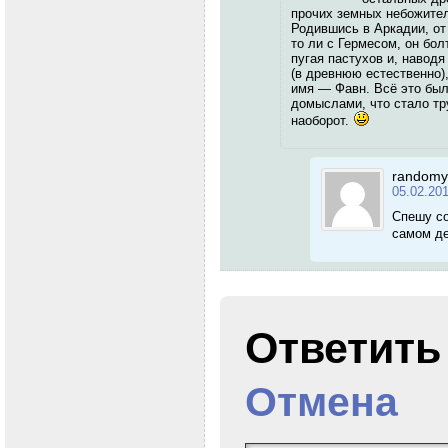
прочих земных небожите
Родившись в Аркадии, от
то ли с Гермесом, он бо
пугая пастухов и, наводя
(в древнюю естественно),
имя — Фавн. Всё это был
домыслами, что стало тру
наоборот.
randomy
05.02.20
Спешу со
самом д
Ответит
Отмена