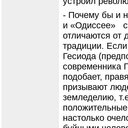
устроил револ
- Почему бы и н
и «Одиссее» с
отличаются от 
традиции. Если
Гесиода (предп
современника Г
подобает, прав
призывают люде
земледелию, т.е
положительные,
настолько очел