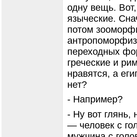
одну вещь. Вот,
языческие. Сн
потом зооморф
антропоморфизм
переходных фор
греческие и ри
нравятся, а ег
нет?
- Например?
- Ну вот глянь,
— человек с го
мужчина с голо