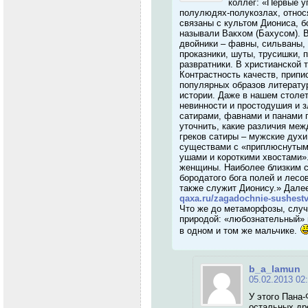
коллег: «Первые у
полулюдях-полукозлах, относя
связаны с культом Диониса, б
называли Вакхом (Бахусом). В
двойники – фавны, сильваны, 
проказники, шуты, трусишки,
развратники. В христианской 
Контрастность качеств, припи
популярных образов литерату
истории. Даже в нашем столе
невинности и простодушия и 
сатирами, фавнами и панами п
уточнить, какие различия меж
греков сатиры – мужские духи
существами с «приплюснутым
ушами и короткими хвостами»
женщины. Наиболее близким с
бородатого бога полей и лесо
также служит Дионису.» Далее
qaxa.ru/zagadochnie-sushestva
Что же до метаморфозы, случ
природой: «любознательный»
в одном и том же мальчике.
b_a_lamun
05.02.2013 02
У этого Пана-
остальных дре