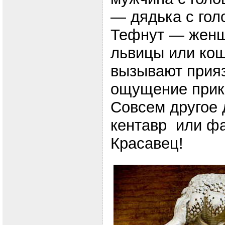
— дядька с гол
Тефнут — женщ
львицы или кош
вызывают прия
ощущение прик
Совсем другое 
кентавр или фа
Красавец!