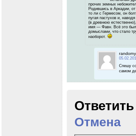
прочих земных небожите
Родившись в Аркадии, от
то ли с Гермесом, он бо
пугая пастухов и, наводя
(в древнюю естественно),
имя — Фавн. Всё это был
домыслами, что стало тру
наоборот.
randomy
05.02.20
Спешу со
самом д
Ответит
Отмена