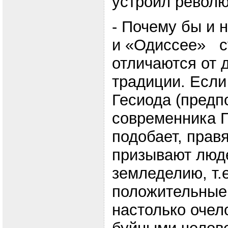
устроил револ
- Почему бы и н
и «Одиссее» с
отличаются от 
традиции. Если
Гесиода (предп
современника Г
подобает, прав
призывают люде
земледелию, т.е
положительные,
настолько очел