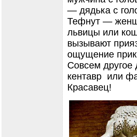
— дядька с гол
Тефнут — женщ
львицы или кош
вызывают прия
ощущение прик
Совсем другое 
кентавр или фа
Красавец!