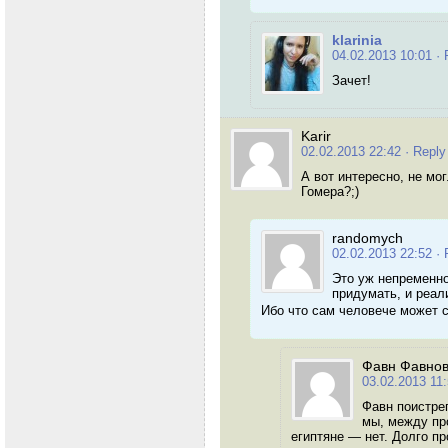
klarinia
04.02.2013 10:01
· 
Зачет!
Karir
02.02.2013 22:42
· Reply
А вот интересно, не мо
Гомера?;)
randomych
02.02.2013 22:52
· 
Это уж непременно,
придумать, и реал
Ибо что сам человече может 
Фавн Фавно
03.02.2013 11
Фавн поистре
мы, между про
египтяне — нет. Долго пр