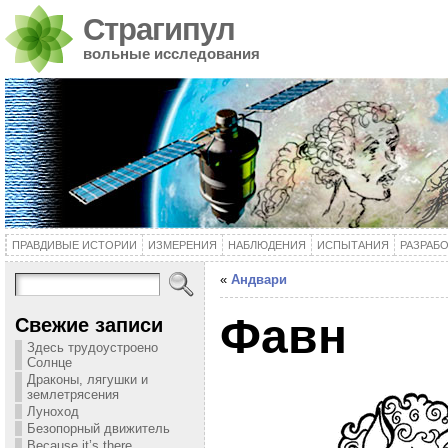
Страгипул
вольные исследования
ПРАВДИВЫЕ ИСТОРИИ
ИЗМЕРЕНИЯ
НАБЛЮДЕНИЯ
ИСПЫТАНИЯ
РАЗРАБ
«
Андвари
Фавн
Свежие записи
Здесь трудоустроено
Солнце
Драконы, лягушки и
землетрясения
Луноход
Безопорный движитель
Because it’s there