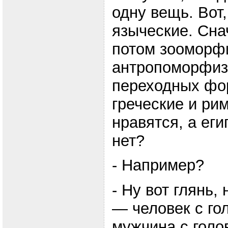
одну вещь. Вот,
языческие. Сн
потом зооморф
антропоморфизм
переходных фор
греческие и ри
нравятся, а ег
нет?
- Например?
- Ну вот глянь,
— человек с го
мужчина с голо