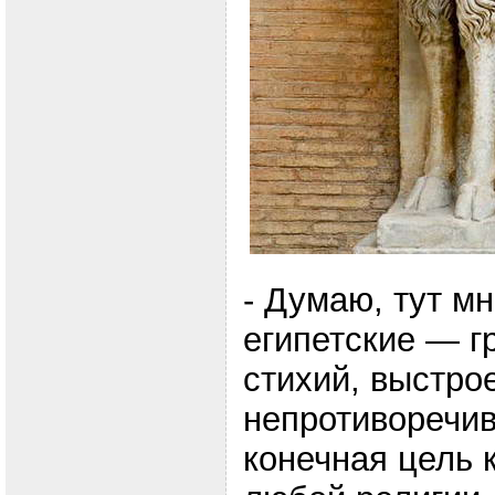
- Думаю, тут м
египетские — г
стихий, выстро
непротиворечив
конечная цель 