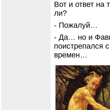
Вот и ответ на 
ли?
- Пожалуй…
- Да… но и Фав
поистрепался с
времен…