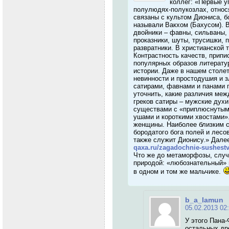
коллег: «Первые у
полулюдях-полукозлах, относя
связаны с культом Диониса, б
называли Вакхом (Бахусом). В
двойники – фавны, сильваны, 
проказники, шуты, трусишки,
развратники. В христианской 
Контрастность качеств, припи
популярных образов литерату
истории. Даже в нашем столе
невинности и простодушия и 
сатирами, фавнами и панами п
уточнить, какие различия меж
греков сатиры – мужские духи
существами с «приплюснутым
ушами и короткими хвостами»
женщины. Наиболее близким с
бородатого бога полей и лесо
также служит Дионису.» Далее
qaxa.ru/zagadochnie-sushestva
Что же до метаморфозы, случ
природой: «любознательный»
в одном и том же мальчике.
b_a_lamun
05.02.2013 02
У этого Пана-
остальных дре