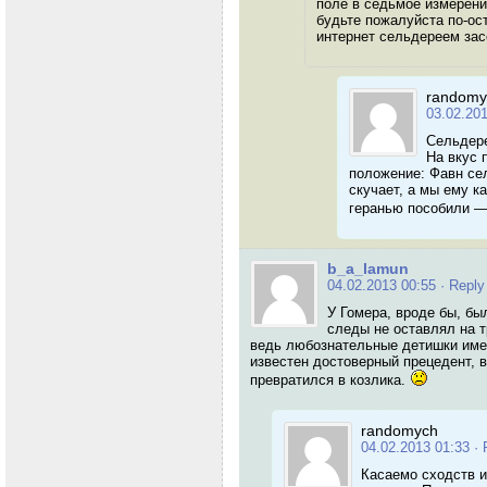
поле в седьмое измерение
будьте пожалуйста по-ос
интернет сельдереем зас
randomy
03.02.20
Сельдере
На вкус 
положение: Фавн сел
скучает, а мы ему к
геранью пособили —
b_a_lamun
04.02.2013 00:55
· Reply
У Гомера, вроде бы, бы
следы не оставлял на 
ведь любознательные детишки имею
известен достоверный прецедент, в
превратился в козлика.
randomych
04.02.2013 01:33
· 
Касаемо сходств и