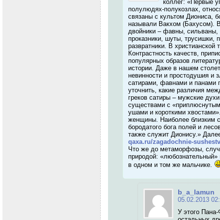
коллег: «Первые у
полулюдях-полукозлах, относя
связаны с культом Диониса, б
называли Вакхом (Бахусом). В
двойники – фавны, сильваны, 
проказники, шуты, трусишки,
развратники. В христианской 
Контрастность качеств, припи
популярных образов литерату
истории. Даже в нашем столе
невинности и простодушия и 
сатирами, фавнами и панами п
уточнить, какие различия меж
греков сатиры – мужские духи
существами с «приплюснутым
ушами и короткими хвостами»
женщины. Наиболее близким с
бородатого бога полей и лесо
также служит Дионису.» Далее
qaxa.ru/zagadochnie-sushestva
Что же до метаморфозы, случ
природой: «любознательный»
в одном и том же мальчике.
b_a_lamun
05.02.2013 02
У этого Пана-
остальных дре