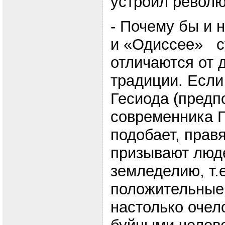
устроил револ
- Почему бы и н
и «Одиссее» с
отличаются от 
традиции. Если
Гесиода (предп
современника Г
подобает, прав
призывают люде
земледелию, т.е
положительные,
настолько очел