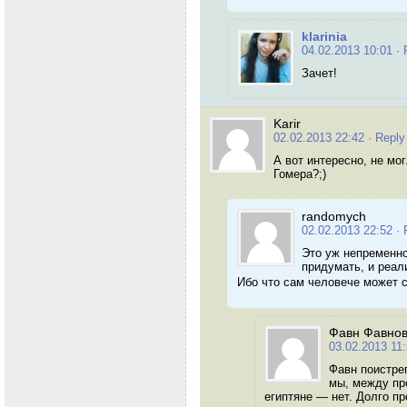
klarinia
04.02.2013 10:01
· 
Зачет!
Karir
02.02.2013 22:42
· Reply
А вот интересно, не мо
Гомера?;)
randomych
02.02.2013 22:52
· 
Это уж непременно,
придумать, и реал
Ибо что сам человече может 
Фавн Фавно
03.02.2013 11
Фавн поистре
мы, между про
египтяне — нет. Долго пр