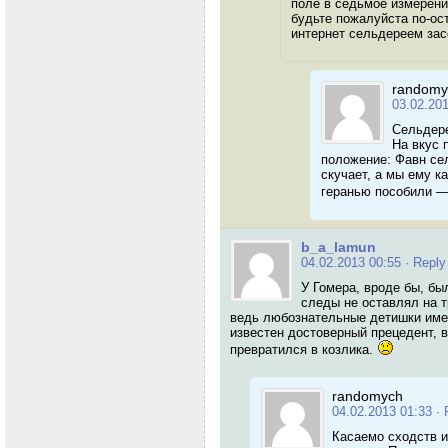
поле в седьмое измерение
будьте пожалуйста по-ос
интернет сельдереем зас
randomy
03.02.20
Сельдере
На вкус 
положение: Фавн сел
скучает, а мы ему к
геранью пособили —
b_a_lamun
04.02.2013 00:55
· Reply
У Гомера, вроде бы, бы
следы не оставлял на 
ведь любознательные детишки имею
известен достоверный прецедент, в
превратился в козлика.
randomych
04.02.2013 01:33
· 
Касаемо сходств и