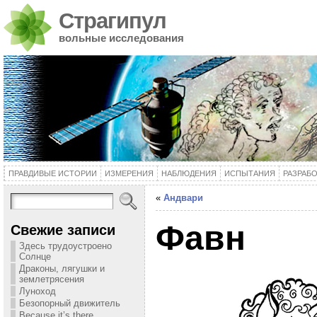
Страгипул
вольные исследования
ПРАВДИВЫЕ ИСТОРИИ
ИЗМЕРЕНИЯ
НАБЛЮДЕНИЯ
ИСПЫТАНИЯ
РАЗРАБ
«
Андвари
Фавн
Свежие записи
Здесь трудоустроено
Солнце
Драконы, лягушки и
землетрясения
Луноход
Безопорный движитель
Because it’s there