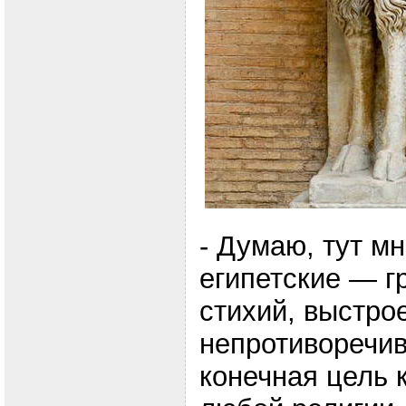
- Думаю, тут м
египетские — г
стихий, выстро
непротиворечив
конечная цель 