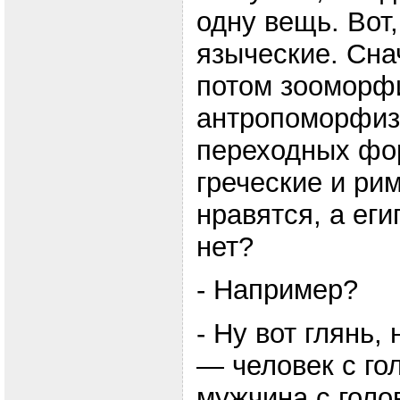
одну вещь. Вот,
языческие. Сн
потом зооморф
антропоморфизм
переходных фор
греческие и ри
нравятся, а ег
нет?
- Например?
- Ну вот глянь,
— человек с го
мужчина с голо