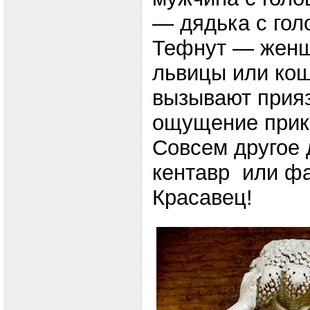
— дядька с гол
Тефнут — женщ
львицы или кош
вызывают прия
ощущение прик
Совсем другое 
кентавр или фа
Красавец!