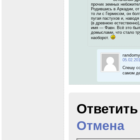
прочих земных небожите
Родившись в Аркадии, от
то ли с Гермесом, он бо
пугая пастухов и, наводя
(в древнюю естественно),
имя — Фавн. Всё это был
домыслами, что стало тру
наоборот.
randomy
05.02.20
Спешу со
самом д
Ответит
Отмена