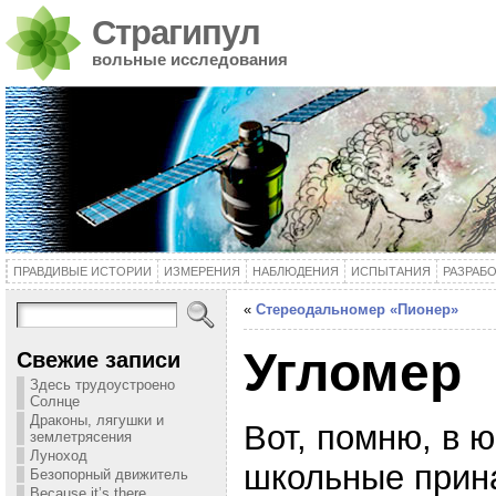
Страгипул
вольные исследования
ПРАВДИВЫЕ ИСТОРИИ
ИЗМЕРЕНИЯ
НАБЛЮДЕНИЯ
ИСПЫТАНИЯ
РАЗРАБ
«
Стереодальномер «Пионер»
Угломер
Свежие записи
Здесь трудоустроено
Солнце
Драконы, лягушки и
Вот, помню, в 
землетрясения
Луноход
школьные прина
Безопорный движитель
Because it’s there