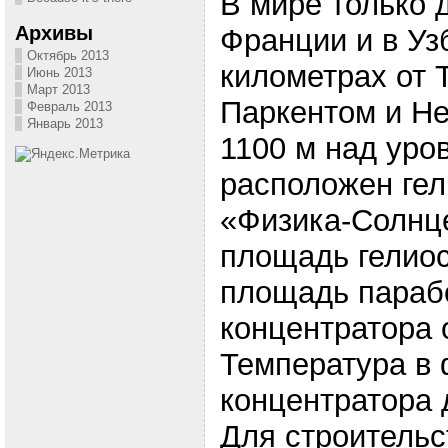
В мире только д
Архивы
Франции и в Уз
Октябрь 2013
километрах от 
Июнь 2013
Март 2013
Паркентом и Не
Февраль 2013
Январь 2013
1100 м над уро
расположен ге
«Физика-Солнц
площадь гелиос
площадь параб
концентратора 
Температура в
концентратора 
Для строительс