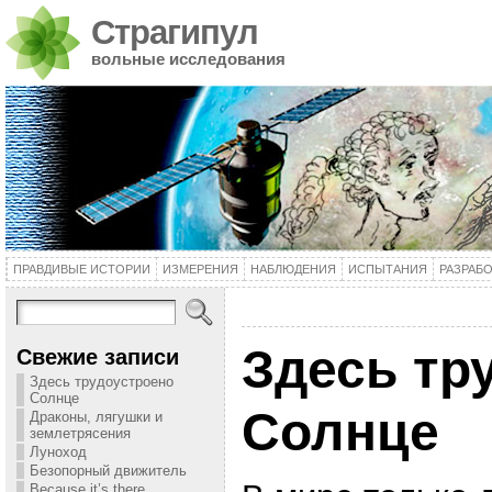
Страгипул
вольные исследования
ПРАВДИВЫЕ ИСТОРИИ
ИЗМЕРЕНИЯ
НАБЛЮДЕНИЯ
ИСПЫТАНИЯ
РАЗРАБ
Здесь тр
Свежие записи
Здесь трудоустроено
Солнце
Солнце
Драконы, лягушки и
землетрясения
Луноход
Безопорный движитель
Because it’s there