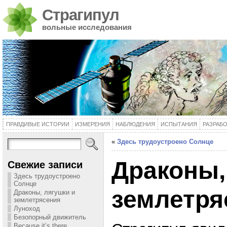
Страгипул
вольные исследования
ПРАВДИВЫЕ ИСТОРИИ
ИЗМЕРЕНИЯ
НАБЛЮДЕНИЯ
ИСПЫТАНИЯ
РАЗРАБ
«
Здесь трудоустроено Солнце
Драконы,
Свежие записи
Здесь трудоустроено
Солнце
землетря
Драконы, лягушки и
землетрясения
Луноход
Безопорный движитель
Because it’s there