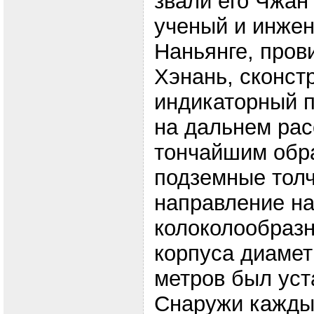
звали его Чжан
ученый и инжен
Наньянге, пров
Хэнань, сконст
индикаторный 
на дальнем рас
тончайшим обр
подземные толч
направление на
колоколообразн
корпуса диамет
метров был уст
Снаружи каждый