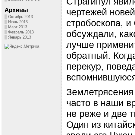
Страгипул явил
Архивы
чертежей новей
Октябрь 2013
стробоскопа, и
Июнь 2013
Март 2013
обсуждали, как
Февраль 2013
Январь 2013
лучше применит
обратный. Когд
перекур, повед
вспомнившуюся
Землетрясения
часто в наши в
не реже и две т
Один из китайс