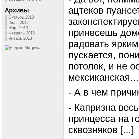
ацтеков пуансе
Архивы
Октябрь 2013
законспектируе
Июнь 2013
Март 2013
принесешь домо
Февраль 2013
Январь 2013
радовать ярким
пускается, пон
потолок, и не о
мексиканская
- А в чем причи
- Капризна весь
принцесса на г
сквозняков [...]