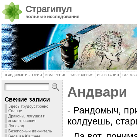
Страгипул
вольные исследования
ПРАВДИВЫЕ ИСТОРИИ
ИЗМЕРЕНИЯ
НАБЛЮДЕНИЯ
ИСПЫТАНИЯ
РАЗРАБ
Андвари
Свежие записи
Здесь трудоустроено
- Рандомыч, пр
Солнце
Драконы, лягушки и
колдуешь, стар
землетрясения
Луноход
Безопорный движитель
- Да вот, пони
Because it’s there