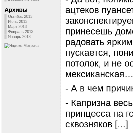
ацтеков пуансе
Архивы
Октябрь 2013
законспектируе
Июнь 2013
Март 2013
принесешь домо
Февраль 2013
Январь 2013
радовать ярким
пускается, пон
потолок, и не о
мексиканская
- А в чем причи
- Капризна весь
принцесса на г
сквозняков [...]