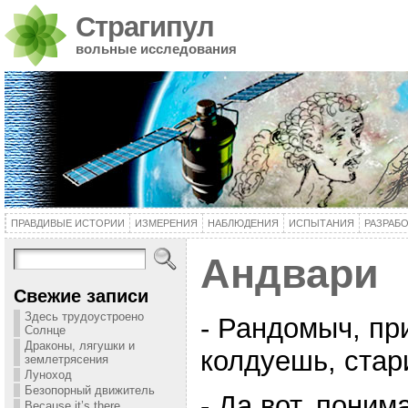
Страгипул
вольные исследования
ПРАВДИВЫЕ ИСТОРИИ
ИЗМЕРЕНИЯ
НАБЛЮДЕНИЯ
ИСПЫТАНИЯ
РАЗРАБ
Андвари
Свежие записи
Здесь трудоустроено
- Рандомыч, пр
Солнце
Драконы, лягушки и
колдуешь, стар
землетрясения
Луноход
Безопорный движитель
- Да вот, пони
Because it’s there