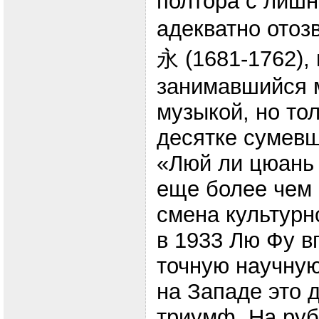
полтора с лишн
адекватно ото
永 (1681-1762),
занимавшийся 
музыкой, но то
десятке сумевш
«Люй ли цюань
еще более чем 
смена культурн
в 1933 Лю Фу в
точную научную
на Западе это 
триумф. На руб