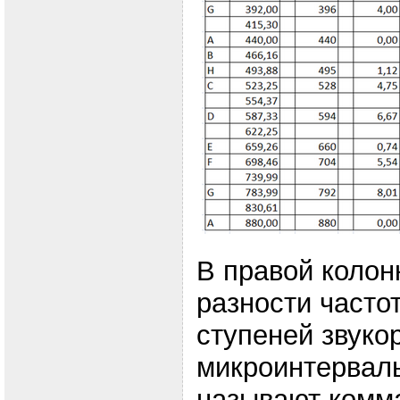
В правой коло
разности часто
ступеней звуко
микроинтервалы
называют комм