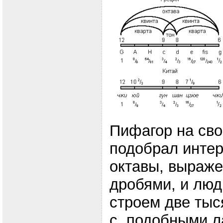
Пифагор на св
подобрал интер
октавы, выраж
дробями, и люд
строем две тыс
с подобными л