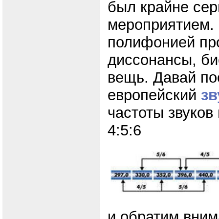
был крайне се
мероприятием. 
полифонией пр
диссонансы, би
вещь. Давай по
европейский
зв
частоты звуков
4:5:6
и обратим вним