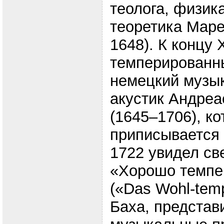
теолога, физик
теоретика Маре
1648). К концу X
темперированн
немецкий музык
акустик Андреа
(1645–1706), к
приписывается 
1722 увидел св
«Хорошо темпе
(«Das Wohl-tempe
Баха, предста