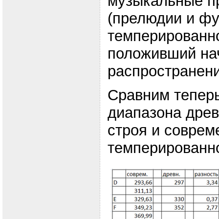
музыкальные п
(прелюдии и фу
темперированн
положивший на
распространени
Сравним тепер
диапазона древ
строя и соврем
темперированно