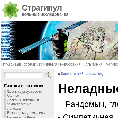
Страгипул
вольные исследования
ПРАВДИВЫЕ ИСТОРИИ
ИЗМЕРЕНИЯ
НАБЛЮДЕНИЯ
ИСПЫТАНИЯ
РАЗРАБ
«
Космический велосипед
Неладны
Свежие записи
Здесь трудоустроено
Солнце
Драконы, лягушки и
- Рандомыч, гля
землетрясения
Луноход
Безопорный движитель
- Симпатичная. 
Because it’s there