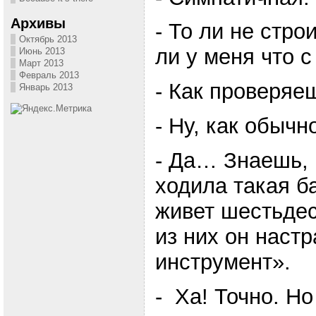
Архивы
- То ли не строи
Октябрь 2013
ли у меня что с
Июнь 2013
Март 2013
Февраль 2013
- Как проверяе
Январь 2013
- Ну, как обыч
- Да… Знаешь, 
ходила такая б
живет шестьдес
из них он настр
инструмент».
- Ха! Точно. Но