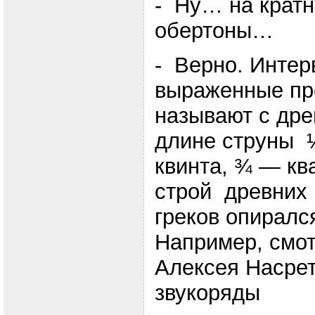
- Ну… на крат
обертоны…
- Верно. Интер
выраженные пр
называют с дре
длине струны ½
квинта, ¾ — кв
строй древних 
греков опиралс
Например, смо
Алексея Насре
звукоряды